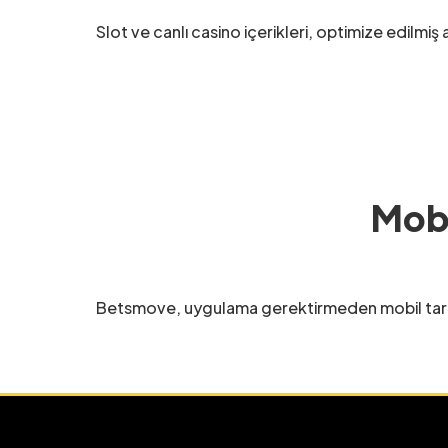
Slot ve canlı casino içerikleri, optimize edilmiş a
Mobi
Betsmove, uygulama gerektirmeden mobil tarayıc