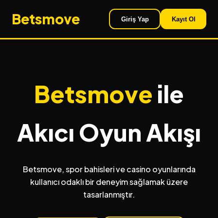
Betsmove
Giriş Yap
Kayıt Ol
Betsmove
ile
Akıcı Oyun Akışı
Betsmove, spor bahisleri ve casino oyunlarında
kullanıcı odaklı bir deneyim sağlamak üzere
tasarlanmıştır.